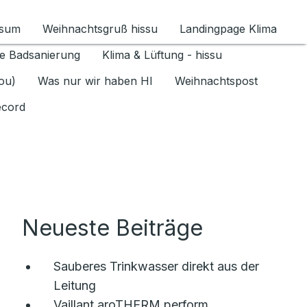
ssum
Weihnachtsgruß hissu
Landingpage Klima
ür Datenschutz 1.6.2026 umschalten
e Badsanierung
Klima & Lüftung - hissu
jou)
Was nur wir haben HI
Weihnachtspost
ecord
Neueste Beiträge
Sauberes Trinkwasser direkt aus der
Leitung
Vaillant aroTHERM perform