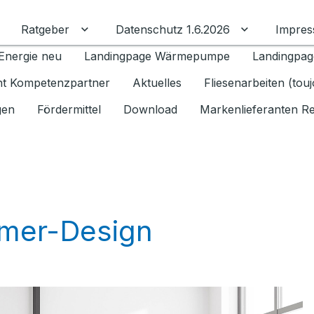
Ratgeber
Datenschutz 1.6.2026
Impre
Untermenü für Ratgeber umschalten
Untermenü f
Energie neu
Landingpage Wärmepumpe
Landingpag
ant Kompetenzpartner
Aktuelles
Fliesenarbeiten (tou
gen
Fördermittel
Download
Markenlieferanten R
mmer-Design