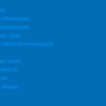
neu
e Wärmepumpe
 Badsanierung
ung - hissu
 Vaillant Kompetenzpartner
ten (toujou)
 haben HI
ost
g anfragen