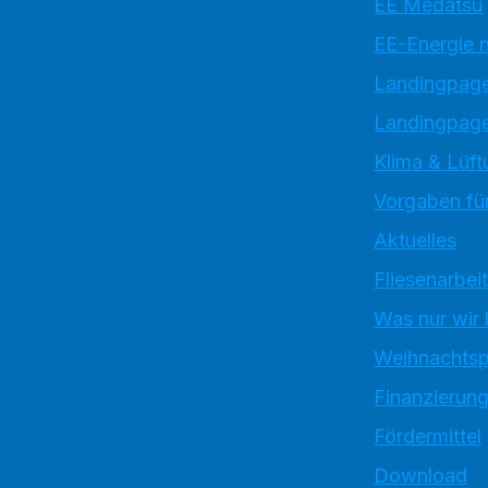
EE Medatsu
EE-Energie 
Landingpag
Landingpage
Klima & Lüft
Vorgaben für
Aktuelles
Fliesenarbei
Was nur wir
Weihnachtsp
Finanzierun
Fördermittel
Download