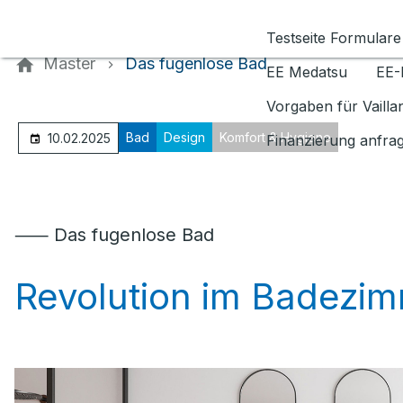
Kontaktieren Sie uns
Testseite Formulare
Master
Das fugenlose Bad
EE Medatsu
EE-
Vorgaben für Vaill
Bad
Design
Komfort & Hygiene
10.02.2025
Finanzierung anfra
⸺ Das fugenlose Bad
Revolution im Badezi