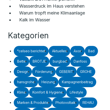
Wasserdruck im Haus verstehen
Warum tropft meine Klimaanlage
Kalk im Wasser
Kategorien
°celseo berichtet
Aktuelles
Axor
Bad
Bette
BRÖTJE
burgbad
Danfoss
Design
Förderung
GEBERIT
GROHE
hansgrohe
Heizung
Kampagnenbeitrag
Klima
Komfort & Hygiene
Lifestyle
Marken & Produkte
Photovoltaik
REHAU