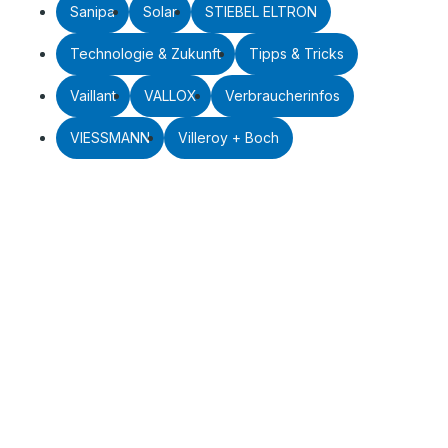
Sanipa
Solar
STIEBEL ELTRON
Technologie & Zukunft
Tipps & Tricks
Vaillant
VALLOX
Verbraucherinfos
VIESSMANN
Villeroy + Boch