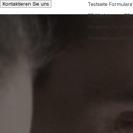
Kontaktieren Sie uns
Testseite Formulare
EE Medatsu
EE-
Vorgaben für Vaill
Finanzierung anfra