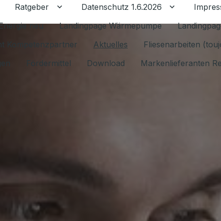
Ratgeber
Datenschutz 1.6.2026
Impre
Untermenü für Ratgeber umschalten
Untermenü f
Energie neu
Landingpage Wärmepumpe
Landingpag
ant Kompetenzpartner
Aktuelles
Fliesenarbeiten (tou
gen
Fördermittel
Download
Markenlieferanten R