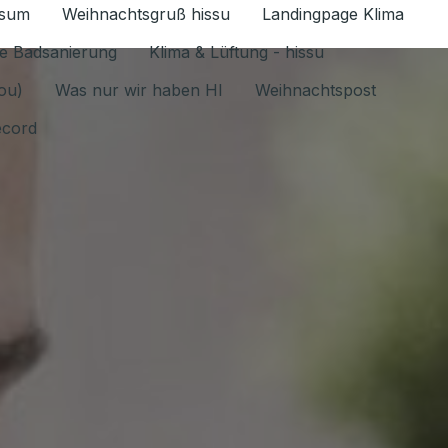
ssum
Weihnachtsgruß hissu
Landingpage Klima
ür Datenschutz 1.6.2026 umschalten
e Badsanierung
Klima & Lüftung - hissu
jou)
Was nur wir haben HI
Weihnachtspost
ecord