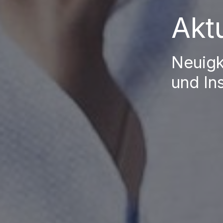
Akt
Neuigk
und Ins