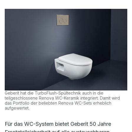
Geberit hat die TurboFlush-Spültechnik auch in die
teilgeschlossene Renova WC-Keramik integriert. Damit wird
das Portfolio der beliebten Renova WC-Sets erheblich
aufgewertet.
Für das WC-System bietet Geberit 50 Jahre