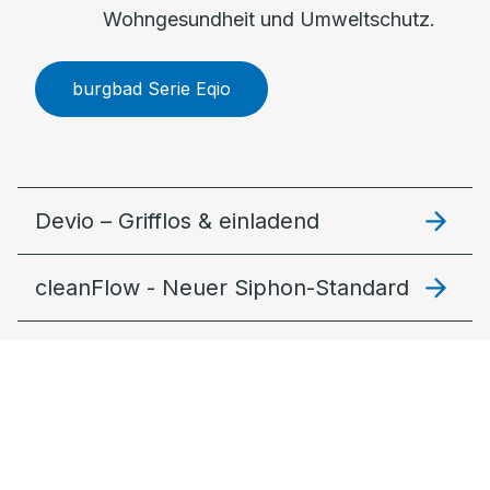
Wohngesundheit und Umweltschutz.
burgbad Serie Eqio
Devio – Grifflos & einladend
cleanFlow - Neuer Siphon-Standard
Lin20 – Modular und stimmig
Fiumo 2.0: Filigran & lebendig
MagicTwist – Der