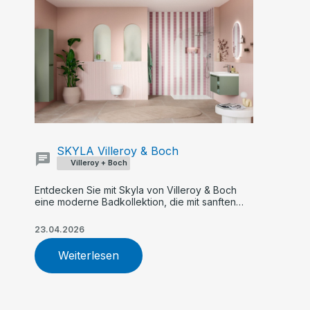
SKYLA Villeroy & Boch
Villeroy + Boch
Entdecken Sie mit Skyla von Villeroy & Boch
eine moderne Badkollektion, die mit sanften
Rundungen, klaren Kanten und asymmetrischer
Formensprache überzeugt. Flexible Farb- und
23.04.2026
Größenoptionen, innovative Armaturen und
nachhaltige WC-Technologie machen Skyla zur
Weiterlesen
idealen Wahl für Ihr individuelles Traumbad.