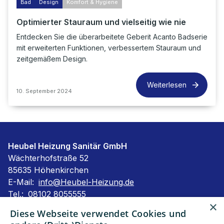
Bad
Design
Komfort & Hygiene
Optimierter Stauraum und vielseitig wie nie
Entdecken Sie die überarbeitete Geberit Acanto Badserie
mit erweiterten Funktionen, verbessertem Stauraum und
zeitgemäßem Design.
Weiterlesen
10. September 2024
Heubel Heizung Sanitär GmbH
Wächterhofstraße 52
85635 Höhenkirchen
E-Mail:
info@Heubel-Heizung.de
Tel.:
08102 8055555
×
Impressum
Diese Webseite verwendet Cookies und
Barrierefreiheitserklärung