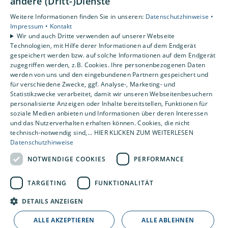
andere (Dritt-)Dienste
Datenschutzerklärung
Weitere Informationen finden Sie in unseren:
Datenschutzhinweise •
AGB
Impressum •
Kontakt
Wir und auch Dritte verwenden auf unserer Webseite
Technologien, mit Hilfe derer Informationen auf dem Endgerät
Unsere Bereiche
gespeichert werden bzw. auf solche Informationen auf dem Endgerät
Privatkunden
zugegriffen werden, z.B. Cookies. Ihre personenbezogenen Daten
Karriere
werden von uns und den eingebundenen Partnern gespeichert und
Unternehmen
für verschiedene Zwecke, ggf. Analyse-, Marketing- und
Statistikzwecke verarbeitet, damit wir unseren Webseitenbesuchern
Kontakt
personalisierte Anzeigen oder Inhalte bereitstellen, Funktionen für
soziale Medien anbieten und Informationen über deren Interessen
und das Nutzerverhalten erhalten können. Cookies, die nicht
technisch-notwendig sind,... HIER KLICKEN ZUM WEITERLESEN
Datenschutzhinweise
NOTWENDIGE COOKIES
PERFORMANCE
TARGETING
FUNKTIONALITÄT
DETAILS ANZEIGEN
ALLE AKZEPTIEREN
ALLE ABLEHNEN