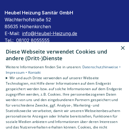
Heubel Heizung Sanitär GmbH
Wächterhofstraße 52
85635 Höhenkirchen
E-Mail:
info@Heubel-Heizung.de
Tel.:
08102 8055555
×
Impressum
Diese Webseite verwendet Cookies und
Barrierefreiheitserklärung
andere (Dritt-)Dienste
Datenschutzerklärung
Weitere Informationen finden Sie in unseren:
Datenschutzhinweise •
AGB
Impressum •
Kontakt
Wir und auch Dritte verwenden auf unserer Webseite
Technologien, mit Hilfe derer Informationen auf dem Endgerät
Unsere Bereiche
gespeichert werden bzw. auf solche Informationen auf dem Endgerät
Privatkunden
zugegriffen werden, z.B. Cookies. Ihre personenbezogenen Daten
Karriere
werden von uns und den eingebundenen Partnern gespeichert und
Unternehmen
für verschiedene Zwecke, ggf. Analyse-, Marketing- und
Statistikzwecke verarbeitet, damit wir unseren Webseitenbesuchern
Kontakt
personalisierte Anzeigen oder Inhalte bereitstellen, Funktionen für
soziale Medien anbieten und Informationen über deren Interessen
und das Nutzerverhalten erhalten können. Cookies, die nicht