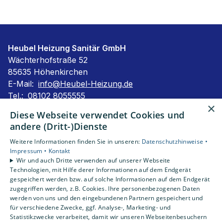
Heubel Heizung Sanitär GmbH
Wächterhofstraße 52
85635 Höhenkirchen
E-Mail:
info@Heubel-Heizung.de
Tel.:
08102 8055555
×
Impressum
Diese Webseite verwendet Cookies und
Barrierefreiheitserklärung
andere (Dritt-)Dienste
Datenschutzerklärung
Weitere Informationen finden Sie in unseren:
Datenschutzhinweise •
AGB
Impressum •
Kontakt
Wir und auch Dritte verwenden auf unserer Webseite
Technologien, mit Hilfe derer Informationen auf dem Endgerät
Unsere Bereiche
gespeichert werden bzw. auf solche Informationen auf dem Endgerät
Privatkunden
zugegriffen werden, z.B. Cookies. Ihre personenbezogenen Daten
Karriere
werden von uns und den eingebundenen Partnern gespeichert und
Unternehmen
für verschiedene Zwecke, ggf. Analyse-, Marketing- und
Statistikzwecke verarbeitet, damit wir unseren Webseitenbesuchern
Kontakt