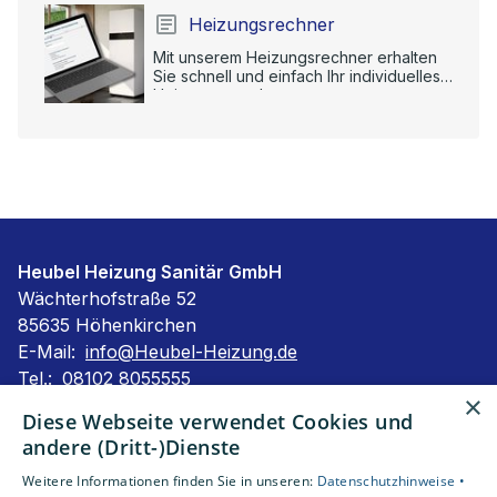
Heizungsrechner
Mit unserem Heizungsrechner erhalten
Sie schnell und einfach Ihr individuelles
Heizungsangebot.
Heubel Heizung Sanitär GmbH
Wächterhofstraße 52
85635 Höhenkirchen
E-Mail:
info@Heubel-Heizung.de
Tel.:
08102 8055555
×
Impressum
Diese Webseite verwendet Cookies und
Barrierefreiheitserklärung
andere (Dritt-)Dienste
Datenschutzerklärung
Weitere Informationen finden Sie in unseren:
Datenschutzhinweise •
AGB