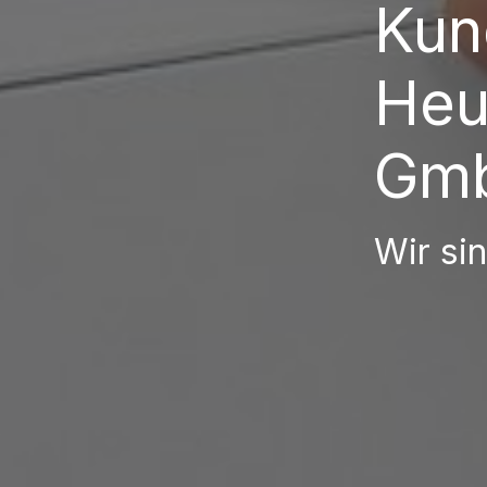
Kun
Heu
Gm
Wir si