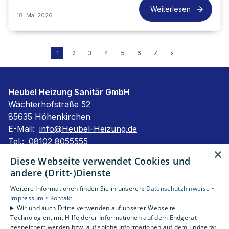
Weiterlesen
18. Mai 2026
1
2
3
4
5
6
7
Heubel Heizung Sanitär GmbH
Wächterhofstraße 52
85635 Höhenkirchen
E-Mail:
info@Heubel-Heizung.de
Tel.:
08102 8055555
×
Impressum
Diese Webseite verwendet Cookies und
Barrierefreiheitserklärung
andere (Dritt-)Dienste
Datenschutzerklärung
Weitere Informationen finden Sie in unseren:
Datenschutzhinweise •
AGB
Impressum •
Kontakt
Wir und auch Dritte verwenden auf unserer Webseite
Technologien, mit Hilfe derer Informationen auf dem Endgerät
Unsere Bereiche
gespeichert werden bzw. auf solche Informationen auf dem Endgerät