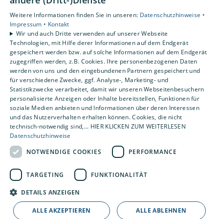
andere (Dritt-)Dienste
Datenschutzerklärung
Weitere Informationen finden Sie in unseren:
Datenschutzhinweise •
AGB
Impressum •
Kontakt
Wir und auch Dritte verwenden auf unserer Webseite
Technologien, mit Hilfe derer Informationen auf dem Endgerät
Unsere Bereiche
gespeichert werden bzw. auf solche Informationen auf dem Endgerät
Privatkunden
zugegriffen werden, z.B. Cookies. Ihre personenbezogenen Daten
Karriere
werden von uns und den eingebundenen Partnern gespeichert und
Unternehmen
für verschiedene Zwecke, ggf. Analyse-, Marketing- und
Statistikzwecke verarbeitet, damit wir unseren Webseitenbesuchern
Kontakt
personalisierte Anzeigen oder Inhalte bereitstellen, Funktionen für
soziale Medien anbieten und Informationen über deren Interessen
und das Nutzerverhalten erhalten können. Cookies, die nicht
technisch-notwendig sind,... HIER KLICKEN ZUM WEITERLESEN
Datenschutzhinweise
NOTWENDIGE COOKIES
PERFORMANCE
TARGETING
FUNKTIONALITÄT
DETAILS ANZEIGEN
ALLE AKZEPTIEREN
ALLE ABLEHNEN