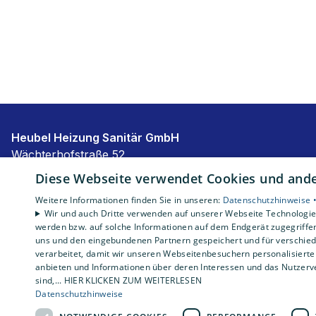
Heubel Heizung Sanitär GmbH
Wächterhofstraße 52
85635 Höhenkirchen
Diese Webseite verwendet Cookies und ander
E-Mail:
info@Heubel-Heizung.de
Weitere Informationen finden Sie in unseren:
Datenschutzhinweise 
Tel.:
08102 8055555
Wir und auch Dritte verwenden auf unserer Webseite Technologien
werden bzw. auf solche Informationen auf dem Endgerät zugegriffe
Impressum
uns und den eingebundenen Partnern gespeichert und für verschiede
Barrierefreiheitserklärung
verarbeitet, damit wir unseren Webseitenbesuchern personalisierte 
Datenschutzerklärung
anbieten und Informationen über deren Interessen und das Nutzerve
sind,... HIER KLICKEN ZUM WEITERLESEN
AGB
Datenschutzhinweise