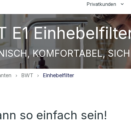
Privatkunden
Unt
 E1 Einhebelfilte
NISCH, KOMFORTABEL, SICH
anten
BWT
Einhebelfilter
nn so einfach sein!