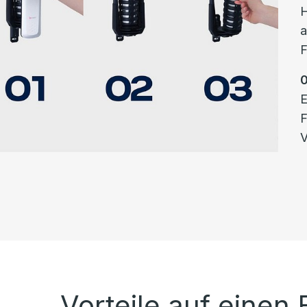
H
a
F
E
F
V
Vorteile auf einen 