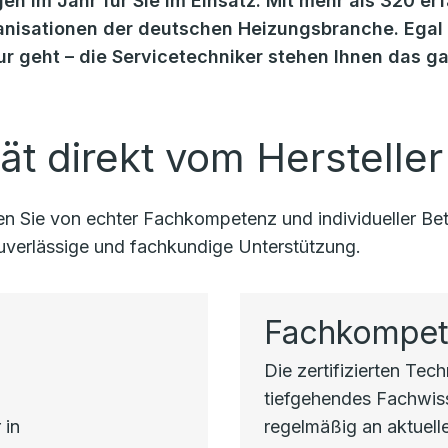
en im Jahr für Sie im Einsatz. Mit mehr als 320 er
isationen der deutschen Heizungsbranche. Egal o
r geht – die Servicetechniker stehen Ihnen das g
ät direkt vom Hersteller
eren Sie von echter Fachkompetenz und individueller 
 zuverlässige und fachkundige Unterstützung.
Fachkompe
Die zertifizierten Tec
h
tiefgehendes Fachwi
 in
regelmäßig an aktuell