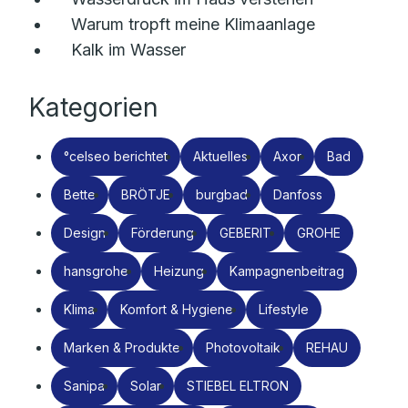
Warum tropft meine Klimaanlage
Kalk im Wasser
Kategorien
°celseo berichtet
Aktuelles
Axor
Bad
Bette
BRÖTJE
burgbad
Danfoss
Design
Förderung
GEBERIT
GROHE
hansgrohe
Heizung
Kampagnenbeitrag
Klima
Komfort & Hygiene
Lifestyle
Marken & Produkte
Photovoltaik
REHAU
Sanipa
Solar
STIEBEL ELTRON