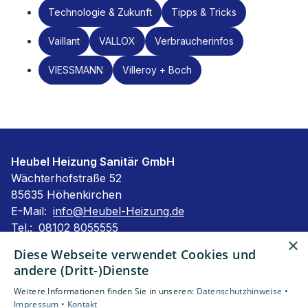
Technologie & Zukunft
Tipps & Tricks
Vaillant
VALLOX
Verbraucherinfos
VIESSMANN
Villeroy + Boch
Heubel Heizung Sanitär GmbH
Wächterhofstraße 52
85635 Höhenkirchen
E-Mail:
info@Heubel-Heizung.de
Tel.:
08102 8055555
×
Impressum
Diese Webseite verwendet Cookies und
Barrierefreiheitserklärung
andere (Dritt-)Dienste
Datenschutzerklärung
Weitere Informationen finden Sie in unseren:
Datenschutzhinweise •
AGB
Impressum •
Kontakt