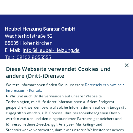
Heubel Heizung Sanitär GmbH
Wächterhofstraße 52
85635 Höhenkirchen
E-Mail:
info@Heubel-Heizung.de
Tel.:
08102 8055555
×
Impressum
Diese Webseite verwendet Cookies und
Barrierefreiheitserklärung
andere (Dritt-)Dienste
Datenschutzerklärung
Weitere Informationen finden Sie in unseren:
Datenschutzhinweise •
AGB
Impressum •
Kontakt
Wir und auch Dritte verwenden auf unserer Webseite
Technologien, mit Hilfe derer Informationen auf dem Endgerät
Unsere Bereiche
gespeichert werden bzw. auf solche Informationen auf dem Endgerät
Privatkunden
zugegriffen werden, z.B. Cookies. Ihre personenbezogenen Daten
Karriere
werden von uns und den eingebundenen Partnern gespeichert und
Unternehmen
für verschiedene Zwecke, ggf. Analyse-, Marketing- und
Statistikzwecke verarbeitet, damit wir unseren Webseitenbesuchern
Kontakt