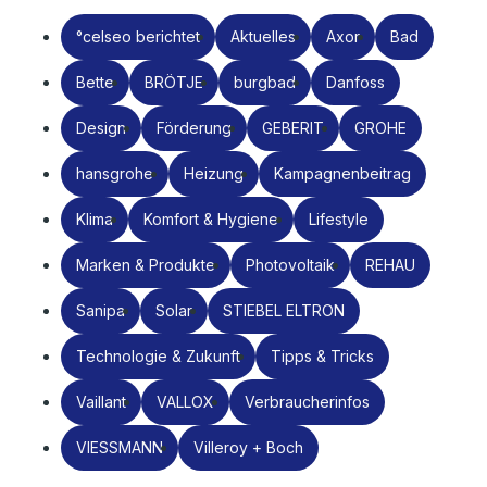
°celseo berichtet
Aktuelles
Axor
Bad
Bette
BRÖTJE
burgbad
Danfoss
Design
Förderung
GEBERIT
GROHE
hansgrohe
Heizung
Kampagnenbeitrag
Klima
Komfort & Hygiene
Lifestyle
Marken & Produkte
Photovoltaik
REHAU
Sanipa
Solar
STIEBEL ELTRON
Technologie & Zukunft
Tipps & Tricks
Vaillant
VALLOX
Verbraucherinfos
VIESSMANN
Villeroy + Boch