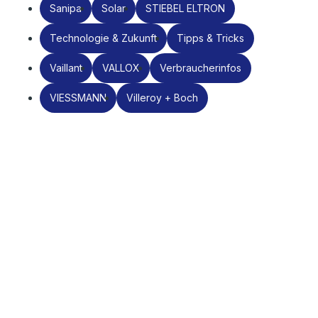
Sanipa
Solar
STIEBEL ELTRON
Technologie & Zukunft
Tipps & Tricks
Vaillant
VALLOX
Verbraucherinfos
VIESSMANN
Villeroy + Boch