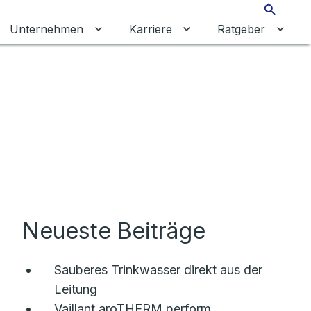
Suche
Unternehmen
Karriere
Ratgeber
ermenü für Privatkunden umschalten
Untermenü für Unternehmen umschalt
Untermenü für Karrier
Unter
Neueste Beiträge
Sauberes Trinkwasser direkt aus der
Leitung
Vaillant aroTHERM perform