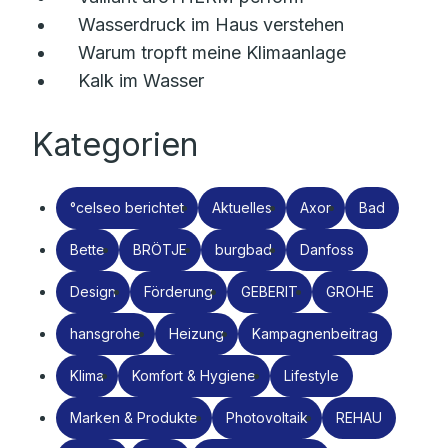
Wasserdruck im Haus verstehen
Warum tropft meine Klimaanlage
Kalk im Wasser
Kategorien
°celseo berichtet
Aktuelles
Axor
Bad
Bette
BRÖTJE
burgbad
Danfoss
Design
Förderung
GEBERIT
GROHE
hansgrohe
Heizung
Kampagnenbeitrag
Klima
Komfort & Hygiene
Lifestyle
Marken & Produkte
Photovoltaik
REHAU