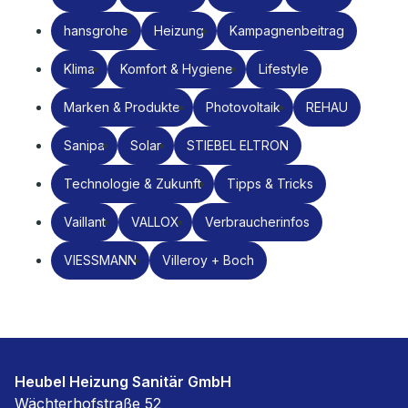
hansgrohe
Heizung
Kampagnenbeitrag
Klima
Komfort & Hygiene
Lifestyle
Marken & Produkte
Photovoltaik
REHAU
Sanipa
Solar
STIEBEL ELTRON
Technologie & Zukunft
Tipps & Tricks
Vaillant
VALLOX
Verbraucherinfos
VIESSMANN
Villeroy + Boch
Heubel Heizung Sanitär GmbH
Wächterhofstraße 52