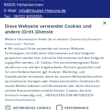
85635 Höhenkirchen
E-Mail:
info@Heubel-Heizung.de
Tel.:
08102 8055555
×
Impressum
Diese Webseite verwendet Cookies und
Barrierefreiheitserklärung
andere (Dritt-)Dienste
Datenschutzerklärung
Weitere Informationen finden Sie in unseren:
Datenschutzhinweise •
AGB
Impressum •
Kontakt
Wir und auch Dritte verwenden auf unserer Webseite
Technologien, mit Hilfe derer Informationen auf dem Endgerät
Unsere Bereiche
gespeichert werden bzw. auf solche Informationen auf dem Endgerät
Privatkunden
zugegriffen werden, z.B. Cookies. Ihre personenbezogenen Daten
Karriere
werden von uns und den eingebundenen Partnern gespeichert und
Unternehmen
für verschiedene Zwecke, ggf. Analyse-, Marketing- und
Statistikzwecke verarbeitet, damit wir unseren Webseitenbesuchern
Kontakt
personalisierte Anzeigen oder Inhalte bereitstellen, Funktionen für
soziale Medien anbieten und Informationen über deren Interessen
und das Nutzerverhalten erhalten können. Cookies, die nicht
technisch-notwendig sind,... HIER KLICKEN ZUM WEITERLESEN
Datenschutzhinweise
NOTWENDIGE COOKIES
PERFORMANCE