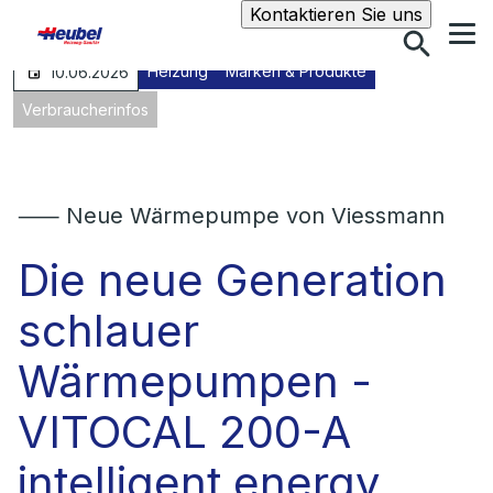
Suche
Kontaktieren Sie uns
Heizung
Marken & Produkte
10.06.2026
Verbraucherinfos
⸺ Neue Wärmepumpe von Viessmann
Die neue Generation
schlauer
Wärmepumpen -
VITOCAL 200-A
intelligent energy