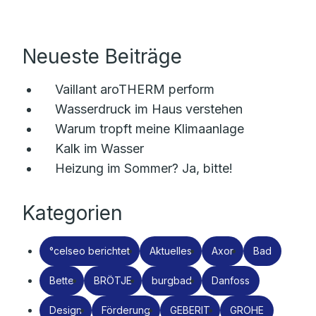
Neueste Beiträge
Vaillant aroTHERM perform
Wasserdruck im Haus verstehen
Warum tropft meine Klimaanlage
Kalk im Wasser
Heizung im Sommer? Ja, bitte!
Kategorien
°celseo berichtet
Aktuelles
Axor
Bad
Bette
BRÖTJE
burgbad
Danfoss
Design
Förderung
GEBERIT
GROHE