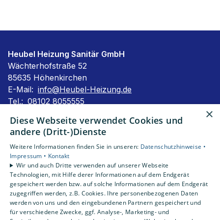
Heubel Heizung Sanitär GmbH
Wächterhofstraße 52
85635 Höhenkirchen
E-Mail:
info@Heubel-Heizung.de
Tel.:
08102 8055555
×
Impressum
Diese Webseite verwendet Cookies und
Barrierefreiheitserklärung
andere (Dritt-)Dienste
Datenschutzerklärung
Weitere Informationen finden Sie in unseren:
Datenschutzhinweise •
AGB
Impressum •
Kontakt
Wir und auch Dritte verwenden auf unserer Webseite
Technologien, mit Hilfe derer Informationen auf dem Endgerät
Unsere Bereiche
gespeichert werden bzw. auf solche Informationen auf dem Endgerät
Privatkunden
zugegriffen werden, z.B. Cookies. Ihre personenbezogenen Daten
Karriere
werden von uns und den eingebundenen Partnern gespeichert und
Unternehmen
für verschiedene Zwecke, ggf. Analyse-, Marketing- und