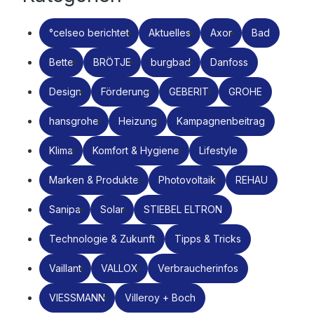
°celseo berichtet
Aktuelles
Axor
Bad
Bette
BRÖTJE
burgbad
Danfoss
Design
Förderung
GEBERIT
GROHE
hansgrohe
Heizung
Kampagnenbeitrag
Klima
Komfort & Hygiene
Lifestyle
Marken & Produkte
Photovoltaik
REHAU
Sanipa
Solar
STIEBEL ELTRON
Technologie & Zukunft
Tipps & Tricks
Vaillant
VALLOX
Verbraucherinfos
VIESSMANN
Villeroy + Boch